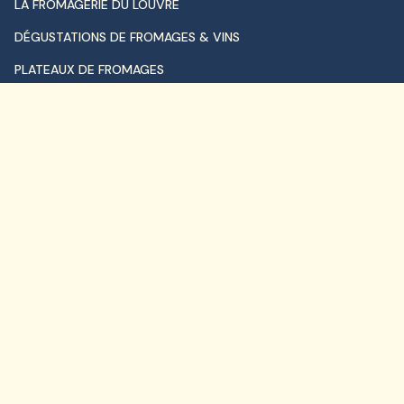
LA FROMAGERIE DU LOUVRE
DÉGUSTATIONS DE FROMAGES & VINS
PLATEAUX DE FROMAGES
ÉVÈNEMENTIEL
CONTACT
FAQ
ABONNEZ-VOUS À NOTRE NEWSLETTER
Pour plus d'informations,
vous pouvez consulter notre
politique de confidentialité
.